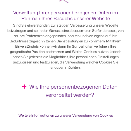
Verwaltung Ihrer personenbezogenen Daten im
Rahmen Ihres Besuchs unserer Website
Sind Sie einverstanden, zur stetigen Verbesserung unserer Website
beizutragen und so in den Genuss eines bequemeren Surferlebnisses, von
an Ihre Präferenzen angepassten Inhalten und von eigens auf Ihre
Vereinfachte Verwaltung
Bedürfnisse zugeschnittenen Dienstleistungen zu kommen? Mit Ihrem
Einverständnis können wir dann Ihr Surfverhalten verfolgen, Ihre
und Zeitersparnis
geografische Position bestimmen und Werbe-Cookies nutzen. Jedoch
haben Sie jederzeit die Möglichkeit, Ihre persönlichen Einstellungen
anzupassen und festzulegen, die Verwendung welcher Cookies Sie
Durch die Zentralisierung Ihrer
erlauben möchten.
Bankgeschäfte erleichtern Sie sich
die tägliche Verwaltung. Mit unserer
Online-Banking-App BILnet können
Wie Ihre personenbezogenen Daten
Sie Ihre Konten überwachen und Ihre
verarbeitet werden?
Transaktionen bequem selbst
verwalten.
Weitere Informationen zu unserer Verwendung von Cookies