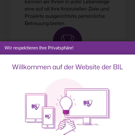
können wir Ihnen in jeder Lebenslage
eine auf all Ihre finanziellen Ziele und
Projekte ausgerichtete persönliche
Betreuung bieten.
Wir respektieren Ihre Privatsphäre!
Willkommen auf der Website der BIL
Ein Win-Win-Konzept
Durch die Stärkung dieser
individuellen Beziehung können wir
Ihnen Finanzlösungen bieten, die
genauer auf Sie zugeschnitten sind,
und ermöglichen Ihnen gleichzeitig,
von unseren besten Angeboten zu
profitieren.