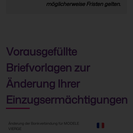
PIn unserem
Online-Tutorial
erfahren Sie,
möglicherweise Fristen gelten.
wie Sie vorgehen müssen, um einen
Dauerauftrag in BILnet einzurichten.
Vorausgefüllte
Briefvorlagen zur
Änderung Ihrer
Einzugsermächtigungen
Änderung der Bankverbindung für MODELE
VIERGE