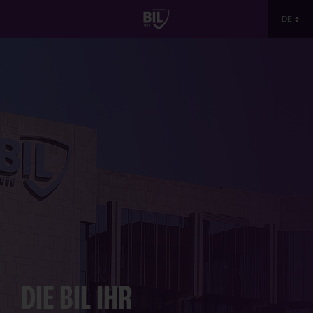
DE
DIE
BIL
IHR