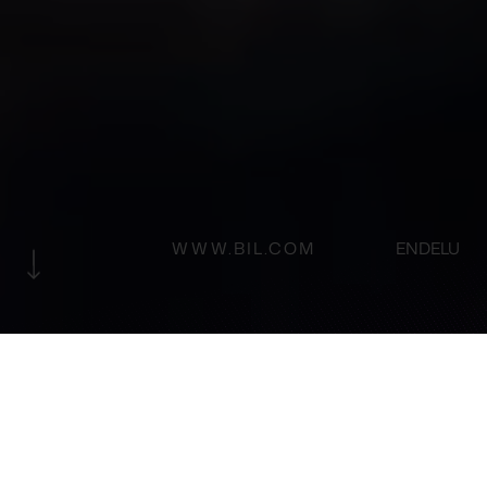
WWW.BIL.COM
EN
DE
LU