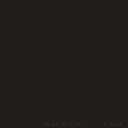
WWW.BIL.COM
FR
EN
LU